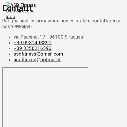
Vai
Contatti
al
contenuto
Per qualsiasi informazione non esistate e contattarci ai
Main
nostri recapiti:
Menu
via Pachino, 17 - 96100 Siracusa
+39 0931493391
+39 3356216593
asdfitness@gmail.com
asdfitness@hotmail.it